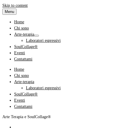
Skip to content
Menu
Home
Chi sono
Arte-terapia
Laboratori espressivi
SoulCollage®
Eventi
Contattami
Home
Chi sono
Arte-terapia
Laboratori espressivi
SoulCollage®
Eventi
Contattami
Arte Terapia e SoulCollage®