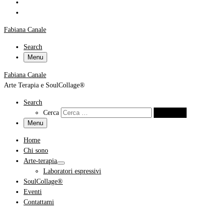
Fabiana Canale
Search
Menu
Fabiana Canale
Arte Terapia e SoulCollage®
Search
Cerca
Cerca …
Menu
Home
Chi sono
Arte-terapia
Laboratori espressivi
SoulCollage®
Eventi
Contattami